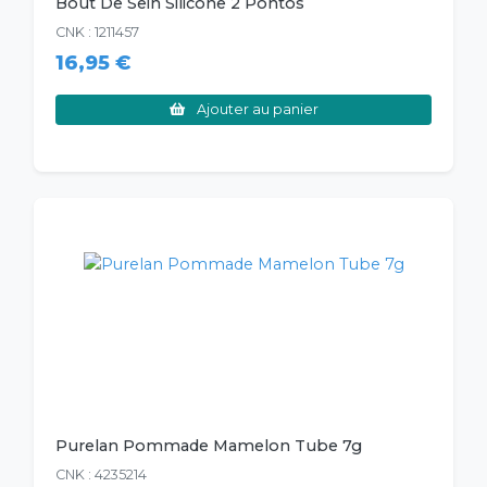
Bout De Sein Silicone 2 Pontos
CNK : 1211457
16,95 €
Ajouter au panier
Purelan Pommade Mamelon Tube 7g
CNK : 4235214