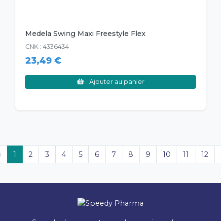
Medela Swing Maxi Freestyle Flex
CNK : 4336434
23,49 €
Ajouter au panier
‹
1
2
3
4
5
6
7
8
9
10
11
12