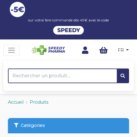
-5€
sur votre 1ère commande dès 49€ avec le code
SPEEDY
FR
Accueil
Produits
Catégories