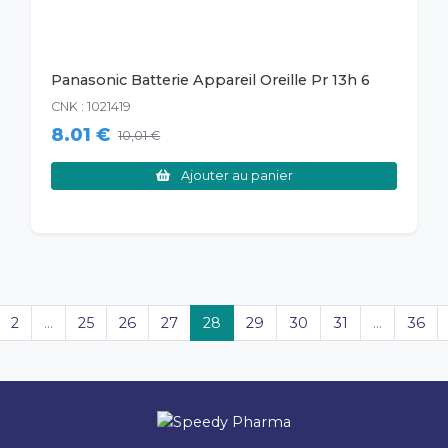
Panasonic Batterie Appareil Oreille Pr 13h 6
CNK : 1021419
8.01 €
10,01 €
Ajouter au panier
2
...
25
26
27
28
29
30
31
...
36