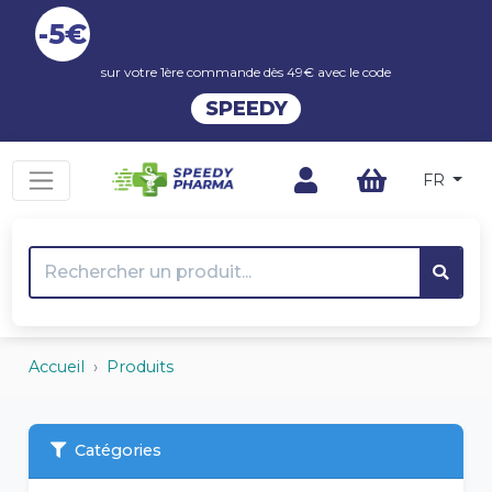
-5€
sur votre 1ère commande dès 49€ avec le code
SPEEDY
FR
Accueil
Produits
Catégories