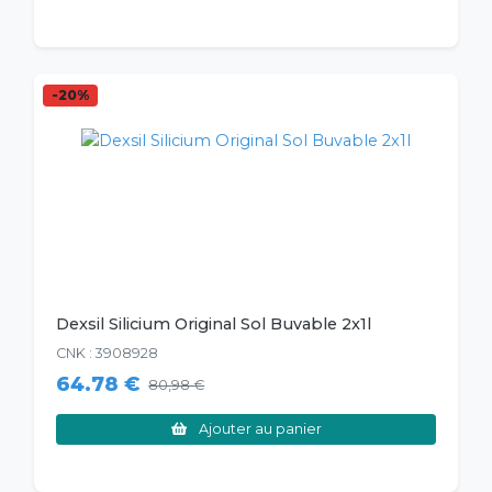
-20%
Dexsil Silicium Original Sol Buvable 2x1l
CNK : 3908928
64.78 €
80,98 €
Ajouter au panier