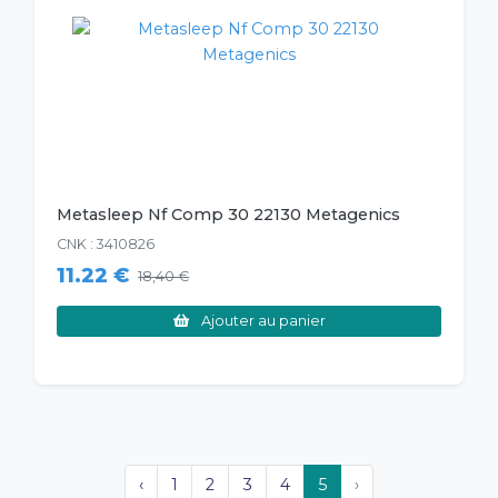
Metasleep Nf Comp 30 22130 Metagenics
CNK : 3410826
11.22 €
18,40 €
Ajouter au panier
‹
1
2
3
4
5
›