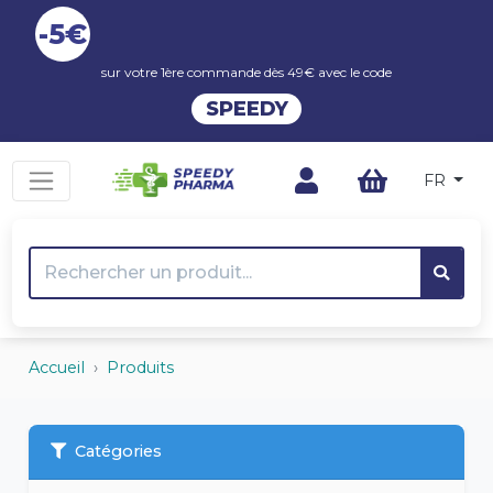
-5€
sur votre 1ère commande dès 49€ avec le code
SPEEDY
FR
Accueil
Produits
Catégories