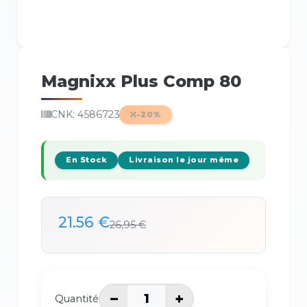
Magnixx Plus Comp 80
CNK: 4586723
-20%
En Stock
Livraison le jour même
21.56 €
26,95 €
−
+
Quantité