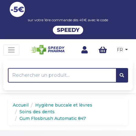
-5€
sur votre 1ère commande dès 49€ avec le code
SPEEDY
FR
Accueil
Hygiène buccale et lèvres
Soins des dents
Gum Flosbrush Automatic 847