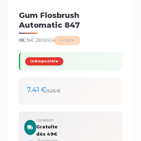
Gum Flosbrush
Automatic 847
CNK: 2859924
-20%
Indisponible
7.41 €
9,26 €
Livraison
Gratuite
dès 49€
Paiement