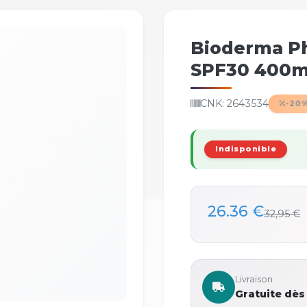
Bioderma P
SPF30 400m
CNK: 2643534
-20
Indisponible
26.36 €
32,95 €
Livraison
Gratuite dès