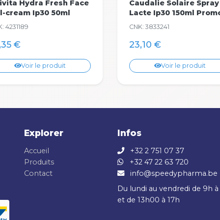
ivita Hydra Fresh Face
Caudalie Solaire Spray
l-cream Ip30 50ml
Lacte Ip30 150ml Prom
: 4231189
CNK: 3833241
,35 €
23,10 €
Voir le produit
Voir le produit
Explorer
Infos
Accueil
+32 2 751 07 37
Produits
+32 47 22 63 720
Contact
info@speedypharma.be
Du lundi au vendredi de 9h à
et de 13h00 à 17h