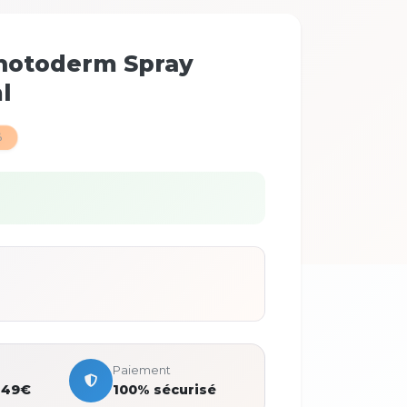
hotoderm Spray
l
%
Paiement
 49€
100% sécurisé