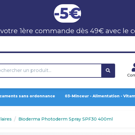
-5€
 votre 1ère commande dès 49€ avec le 
Co
caments sans ordonnance
03-Minceur - Alimentation - Vita
aires
Bioderma Photoderm Spray SPF30 400ml