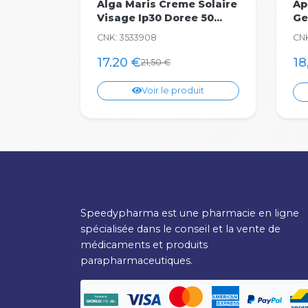
Alga Maris Creme Solaire
Ap
Visage Ip30 Doree 50...
Ge
CNK: 3533908
CNK
17.20 €
18
21,50 €
Voir le produit
Speedypharma est une pharmacie en ligne
spécialisée dans le conseil et la vente de
médicaments et produits
parapharmaceutiques.