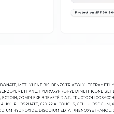
Protection SPF 30-30
RBONATE, METHYLENE BIS-BENZOTRIAZOLYL TETRAMETH
BENZOYLMETHANE, HYDROXYPROPYL DIMETHICONE BEHE
 ECTOIN, COMPLEXE BREVETÉ D.A.F., FRUCTOOLIGOSACC
22 ALKYL PHOSPHATE, C20-22 ALCOHOLS, CELLULOSE GUM,
 SODIUM HYDROXIDE, DISODIUM EDTA, PHENOXYETHANOL,