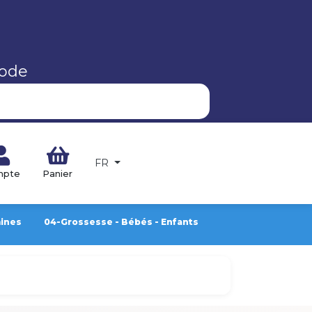
code
FR
mpte
Panier
mines
04-Grossesse - Bébés - Enfants