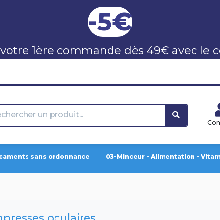
-5€
 votre 1ère commande dès 49€ avec le 
Co
caments sans ordonnance
03-Minceur - Alimentation - Vita
presses oculaires