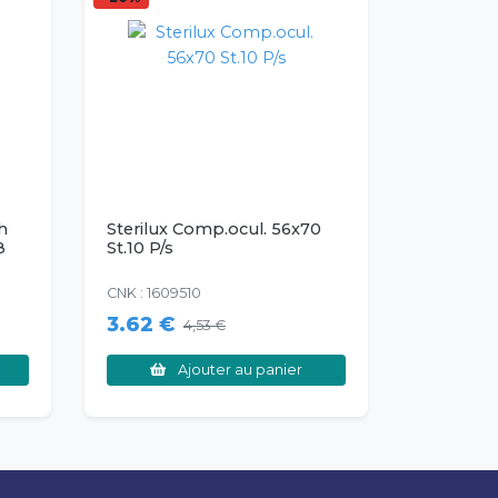
h
Sterilux Comp.ocul. 56x70
8
St.10 P/s
CNK : 1609510
3.62 €
4,53 €
Ajouter au panier