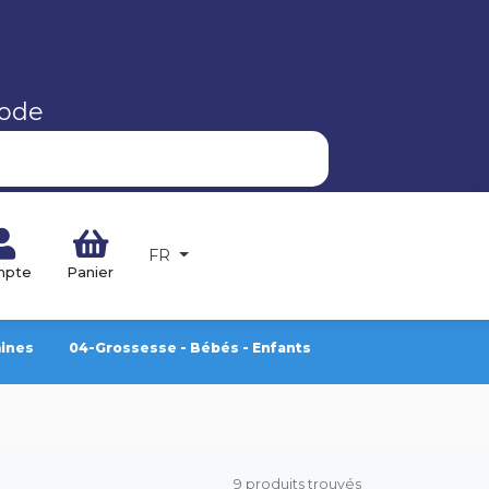
code
FR
mpte
Panier
mines
04-Grossesse - Bébés - Enfants
9 produits trouvés