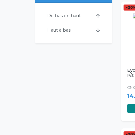
-20
De bas en haut
Haut à bas
Ey
P/s
CNK
14
-20