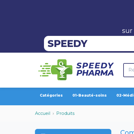
sur
SPEEDY
Catégories
01-Beauté-soins
02-Médi
Accueil
Produits
Com