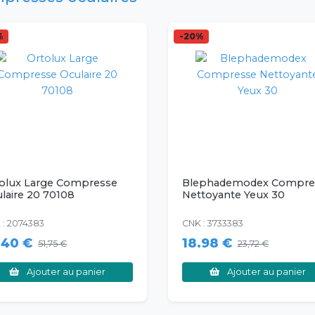
%
-20%
olux Large Compresse
Blephademodex Compre
laire 20 70108
Nettoyante Yeux 30
 : 2074383
CNK : 3733383
.40 €
18.98 €
51,75 €
23,72 €
Ajouter au panier
Ajouter au panier