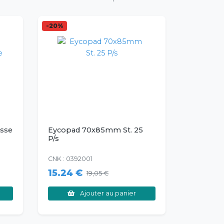
-20%
sse
Eycopad 70x85mm St. 25
P/s
CNK : 0392001
15.24 €
19,05 €
Ajouter au panier