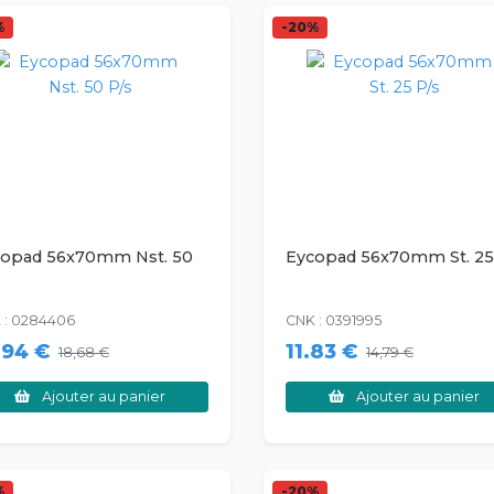
%
-20%
copad 56x70mm Nst. 50
Eycopad 56x70mm St. 25
 : 0284406
CNK : 0391995
.94 €
11.83 €
18,68 €
14,79 €
Ajouter au panier
Ajouter au panier
%
-20%