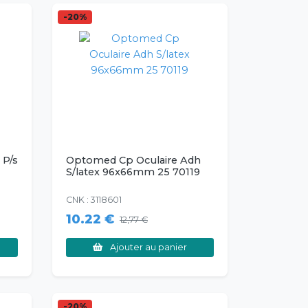
-20%
 P/s
Optomed Cp Oculaire Adh
S/latex 96x66mm 25 70119
CNK : 3118601
10.22 €
12,77 €
Ajouter au panier
-20%