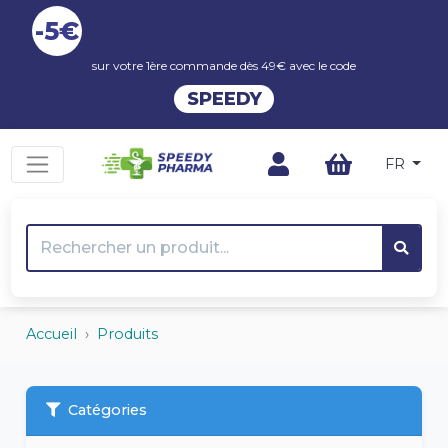
-5€
sur votre 1ère commande dès 49€ avec le code
SPEEDY
FR
Accueil
Produits
Catégories